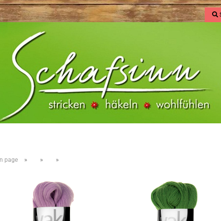
»
»
»
n page