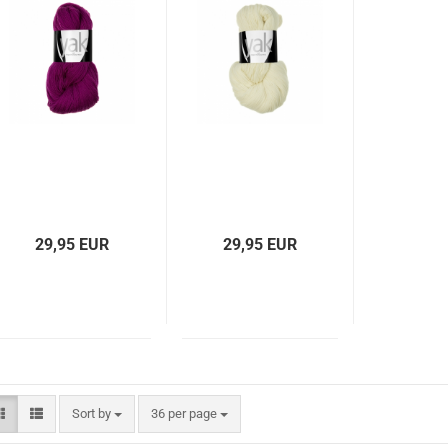
29,95 EUR
29,95 EUR
Sort by
per page
Sort by
36 per page