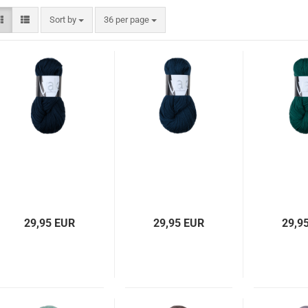
Sort by
per page
Sort by
36 per page
29,95 EUR
29,95 EUR
29,9