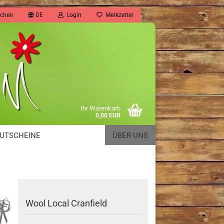
chen
DE
Login
Merkzettel
Ihr Warenkorb
0,00 EUR
UTSCHEINE
ÜBER UNS
Wool Local Cranfield