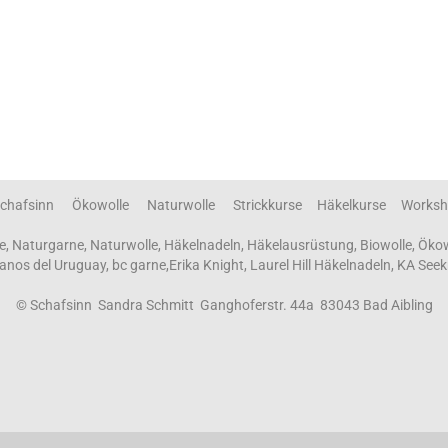
chafsinn Ökowolle Naturwolle Strickkurse Häkelkurse Worksh
e, Naturgarne, Naturwolle, Häkelnadeln, Häkelausrüstung, Biowolle, Öko
 Manos del Uruguay, bc garne,Erika Knight, Laurel Hill Häkelnadeln, KA Seek
© Schafsinn Sandra Schmitt Ganghoferstr. 44a 83043 Bad Aibling