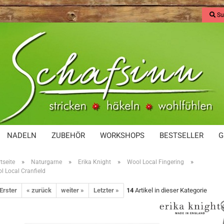
Su
NADELN
ZUBEHÖR
WORKSHOPS
BESTSELLER
G
»
»
»
»
tseite
Naturgarne
Erika Knight
Wool Local Fingering
l Local Cranfield
 Erster
« zurück
weiter »
Letzter »
14
Artikel in dieser Kategorie