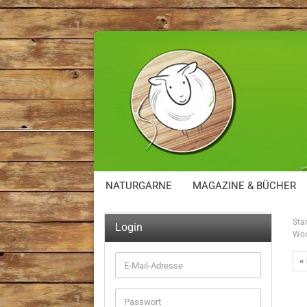
NATURGARNE
MAGAZINE & BÜCHER
Star
Login
Woo
«
E-
Mail-
Adresse
Passwort