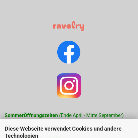
SommerÖffnungszeiten
(Ende April - Mitte September)
Mo. Nach Terminvereinbarung
Diese Webseite verwendet Cookies und andere
Technologien
Di. 10 - 12 Uhr, 14 - 16 Uhr