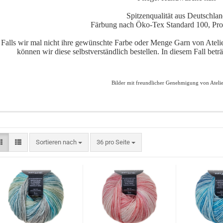
Spitzenqualität aus Deutschla
Färbung nach Öko-Tex Standard 100, Pro
Falls wir mal nicht ihre gewünschte Farbe oder Menge Garn von Atelier
können wir diese selbstverständlich bestellen. In diesem Fall betr
Bilder mit freundlicher Genehmigung von Atelie
Sortieren nach
pro Seite
Sortieren nach
36 pro Seite