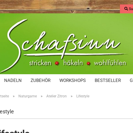
Su
NADELN
ZUBEHÖR
WORKSHOPS
BESTSELLER
G
»
»
»
tseite
Naturgarne
Atelier Zitron
Lifestyle
festyle