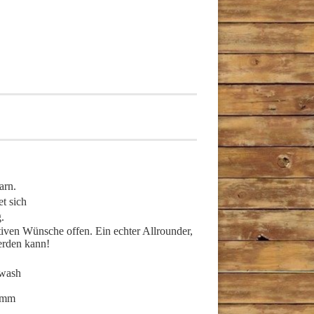
arn.
et sich
.
iven Wünsche offen. Ein echter Allrounder,
erden kann!
rwash
5 mm