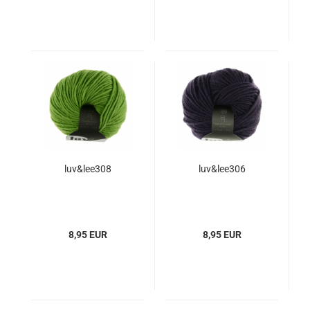
luv&lee308
luv&lee306
8,95 EUR
8,95 EUR