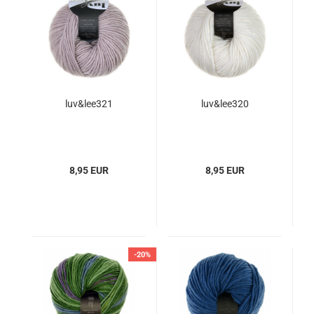
luv&lee321
luv&lee320
8,95 EUR
8,95 EUR
-20%