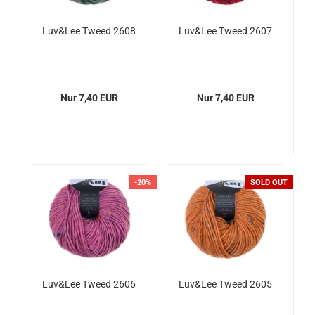
Luv&Lee Tweed 2608
Luv&Lee Tweed 2607
Nur 7,40 EUR
Nur 7,40 EUR
-20%
SOLD OUT
Luv&Lee Tweed 2606
Luv&Lee Tweed 2605