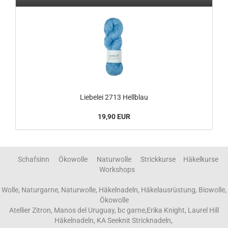
Liebelei 2713 Hellblau
19,90 EUR
Schafsinn Ökowolle Naturwolle Strickkurse Häkelkurse
Workshops
Wolle, Naturgarne, Naturwolle, Häkelnadeln, Häkelausrüstung, Biowolle,
Ökowolle
Atellier Zitron, Manos del Uruguay, bc garne,Erika Knight, Laurel Hill
Häkelnadeln, KA Seeknit Stricknadeln,