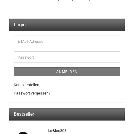
Login
E-
Mail-
Adresse
Passwort
ANMELDEN
Konto erstellen
Passwort vergessen?
Bestseller
luv&lee303