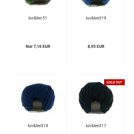
luv&lee 51
luv&lee319
Nur 7,16 EUR
8,95 EUR
SOLD OUT
luv&lee318
luv&lee317