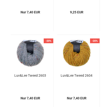
Nur 7,40 EUR
9,25 EUR
-20%
-20%
Luv&Lee Tweed 2603
Luv&Lee Tweed 2604
Nur 7,40 EUR
Nur 7,40 EUR