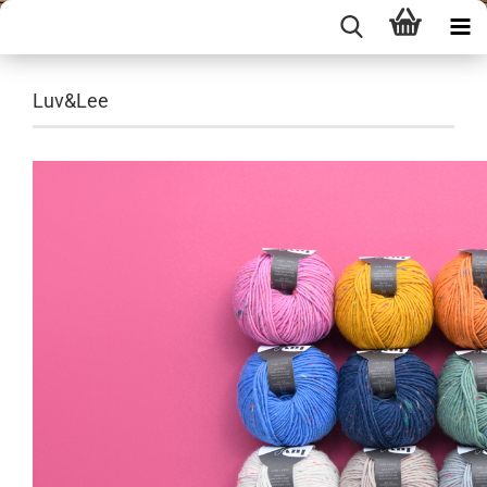
Luv&Lee