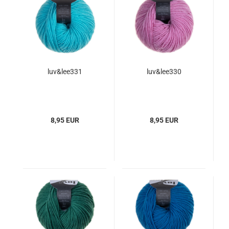
luv&lee331
luv&lee330
8,95 EUR
8,95 EUR