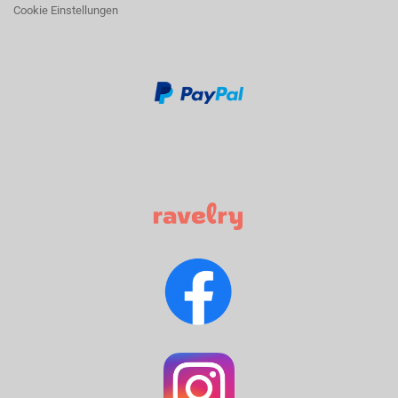
Cookie Einstellungen