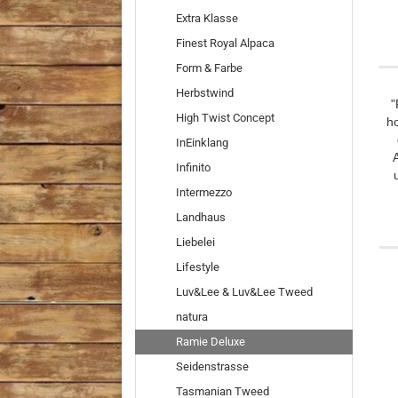
Extra Klasse
Finest Royal Alpaca
Form & Farbe
Herbstwind
"
High Twist Concept
ho
InEinklang
A
Infinito
Intermezzo
Landhaus
Liebelei
Lifestyle
Luv&Lee & Luv&Lee Tweed
natura
Ramie Deluxe
Seidenstrasse
Tasmanian Tweed