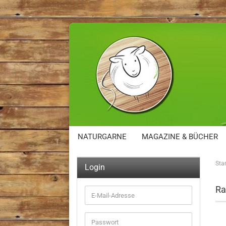
NATURGARNE
MAGAZINE & BÜCHER
Star
Login
Ra
E-
Mail-
Adresse
Passwort