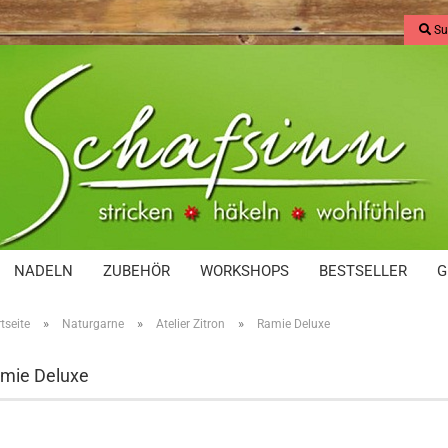
Su
NADELN
ZUBEHÖR
WORKSHOPS
BESTSELLER
G
»
»
»
tseite
Naturgarne
Atelier Zitron
Ramie Deluxe
mie Deluxe