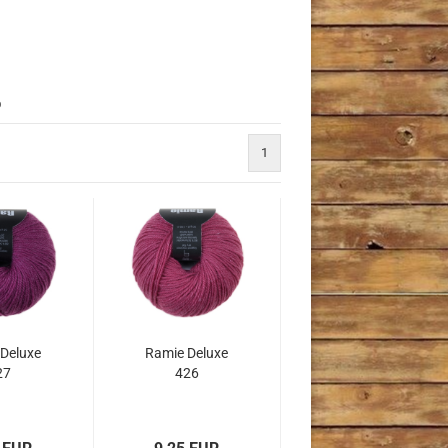
D
1
Deluxe
Ramie Deluxe
27
426