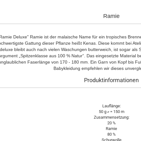
Ramie
Ramie Deluxe" Ramie ist der malaische Name für ein tropisches Brenn
chwertigste Gattung dieser Pflanze heißt Kenas. Diese kommt bei Atel
deluxe bleibt auch nach vielen Waschungen butterweich, ist sogar als
rgument „Spitzenklasse aus 100 % Natur“. Das eingesetzte Material be
unglaublichen Faserlänge von 170 - 180 mm. Ein Garn von Kopf bis Fuß.
Babykleidung empfehlen wir dieses unvergle
Produktinformationen
Lauflänge:
50 g ℯ = 150 m
Zusammensetzung:
20 %
Ramie
80 %
Schurwolle