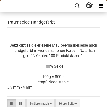
Traumseide Handgefärbt
Jetzt gibt es die erlesene Maulbeerhaspelseide auch
handgefärbt in wunderschönen Farben! Natürlich
gemäß Ökotex 100 Produktklasse 1.
100% Seide
100g = 800m
empf. Nadelstärke
3,5 mm - 4 mm
Sortieren nach
pro Seite
Sortieren nach
36 pro Seite