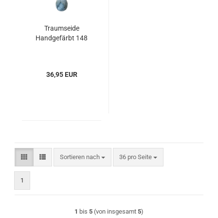
Traumseide
Handgefärbt 148
36,95 EUR
Sortieren nach
pro Seite
Sortieren nach
36 pro Seite
1
1
bis
5
(von insgesamt
5
)