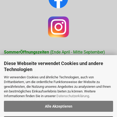
SommerÖffnungszeiten
(Ende April - Mitte September)
Mo. Nach Terminvereinbarung
Diese Webseite verwendet Cookies und andere
Technologien
Di. 10 - 12 Uhr, 14 - 16 Uhr
Wir verwenden Cookies und ähnliche Technologien, auch von
Mi. Nach Terminvereinbarung
Drittanbietern, um die ordentliche Funktionsweise der Website zu
gewährleisten, die Nutzung unseres Angebotes zu analysieren und Ihnen
Do. 10- 12 Uhr, 14 - 16 Uhr
ein bestmögliches Einkaufserlebnis bieten zu können. Weitere
Informationen finden Sie in unserer
Datenschutzerklärung
.
Fr. 10 - 12 Uhr, 14 - 16 Uhr
Alle Akzeptieren