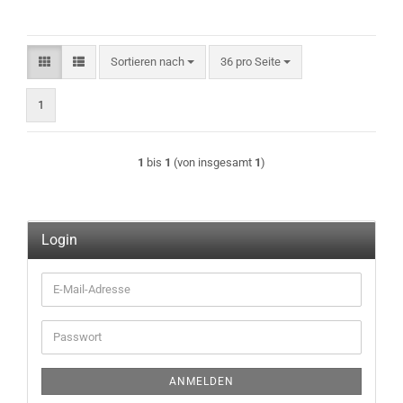
Sortieren nach
pro Seite
Sortieren nach
36 pro Seite
1
1
bis
1
(von insgesamt
1
)
Login
E-
Mail-
Adresse
Passwort
ANMELDEN