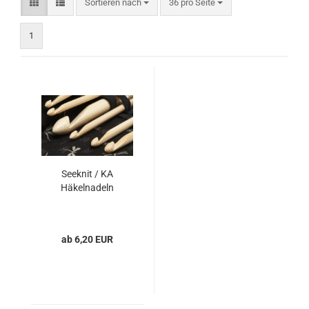
Sortieren nach
pro Seite
Sortieren nach
36 pro Seite
1
Seeknit / KA
Häkelnadeln
ab 6,20 EUR