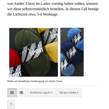
von Atelier Zitron im Laden vorrätig haben sollten, können
wir diese selbstverständlich bestellen. In diesem Fall beträgt
die Lieferzeit etwa 3-4 Werktage.
Bilder mit freundlicher Genehmigung von Atelier Zitron
Sortieren nach
pro Seite
Sortieren nach
36 pro Seite
1