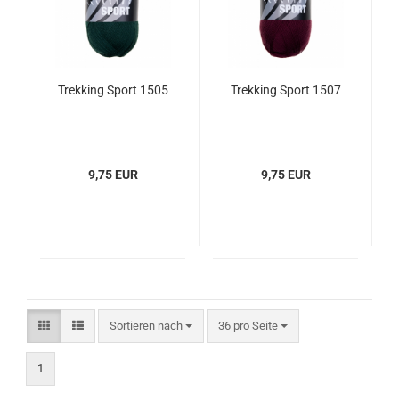
Trekking Sport 1505
Trekking Sport 1507
9,75 EUR
9,75 EUR
Sortieren nach
pro Seite
Sortieren nach
36 pro Seite
1