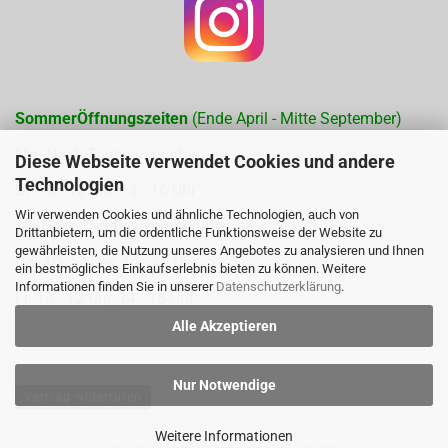
SommerÖffnungszeiten
(Ende April - Mitte September)
Mo. Nach Terminvereinbarung
Diese Webseite verwendet Cookies und andere
Technologien
Di. 10 - 12 Uhr, 14 - 16 Uhr
Wir verwenden Cookies und ähnliche Technologien, auch von
Mi. Nach Terminvereinbarung
Drittanbietern, um die ordentliche Funktionsweise der Website zu
gewährleisten, die Nutzung unseres Angebotes zu analysieren und Ihnen
Do. 10- 12 Uhr, 14 - 16 Uhr
ein bestmögliches Einkaufserlebnis bieten zu können. Weitere
Informationen finden Sie in unserer
Datenschutzerklärung
.
Fr. 10 - 12 Uhr, 14 - 16 Uhr
Alle Akzeptieren
Nur Notwendige
Vertrag widerrufen
Weitere Informationen