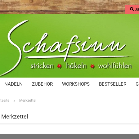
Su
NADELN
ZUBEHÖR
WORKSHOPS
BESTSELLER
G
»
tseite
Merkzettel
r Merkzettel