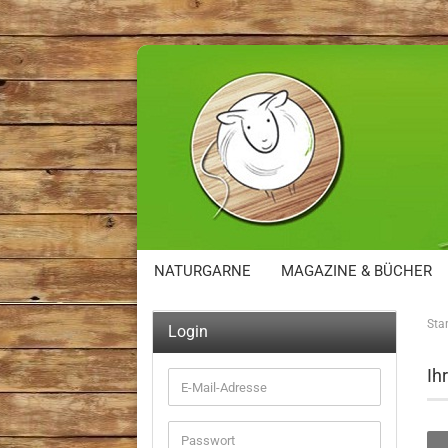
NATURGARNE
MAGAZINE & BÜCHER
Star
Login
Ih
E-
Mail-
Adresse
Passwort