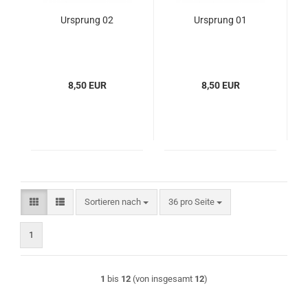
Ursprung 02
Ursprung 01
8,50 EUR
8,50 EUR
Sortieren nach
pro Seite
Sortieren nach
36 pro Seite
1
1
bis
12
(von insgesamt
12
)