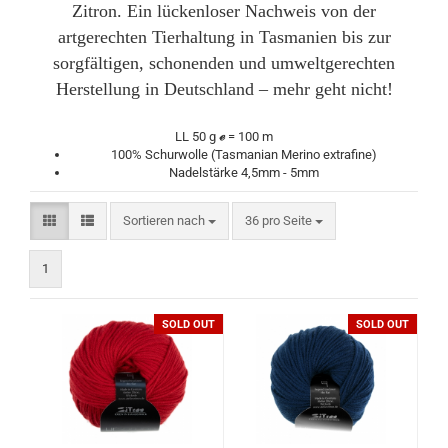
Zitron. Ein lückenloser Nachweis von der
artgerechten Tierhaltung in Tasmanien bis zur
sorgfältigen, schonenden und umweltgerechten
Herstellung in Deutschland – mehr geht nicht!
LL 50 g
ℯ
= 100 m
100% Schurwolle (Tasmanian Merino extrafine)
Nadelstärke 4,5mm - 5mm
Sortieren nach
pro Seite
Sortieren nach
36 pro Seite
1
SOLD OUT
SOLD OUT