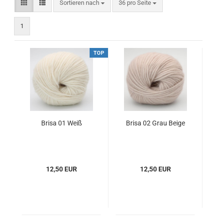
Sortieren nach
pro Seite
Sortieren nach
36 pro Seite
1
TOP
Brisa 01 Weiß
Brisa 02 Grau Beige
12,50 EUR
12,50 EUR