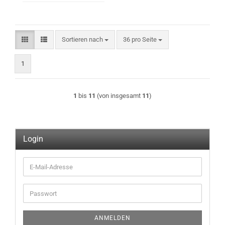
Sortieren nach
pro Seite
Sortieren nach
36 pro Seite
1
1
bis
11
(von insgesamt
11
)
Login
E-
Mail-
Adresse
Passwort
ANMELDEN