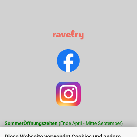
SommerÖffnungszeiten
(Ende April - Mitte September)
Mo. Nach Terminvereinbarung
Diese Webseite verwendet Cookies und andere