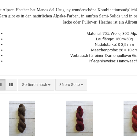
t Alpaca Heather hat Manos del Uruguay wunderschöne Kombinationsmöglichke
Garn gibt es in den natürlichen Alpaka-Farben, in sanften Semi-Solids und in p
Jacke oder Pullover, Heather ist ein Allrou
Material: 70% Wolle, 30% Alp
Lauflänge: 150m/50g
Nadelstärke: 3-3,5 mm
Maschenprobe: 26 = 10 c
Verbrauch für einen Damenpullover Gr.
Pflegehinweise: Handwäsc
Sortieren nach
pro Seite
Sortieren nach
36 pro Seite