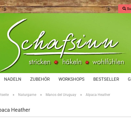
Su
NADELN
ZUBEHÖR
WORKSHOPS
BESTSELLER
G
»
»
»
tseite
Naturgarne
Manos del Uruguay
Alpaca Heather
paca Heather