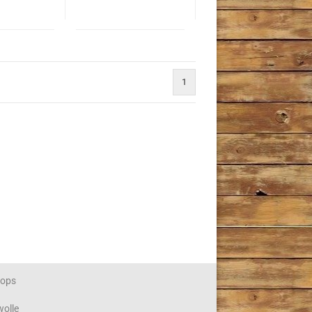
1
ops
wolle