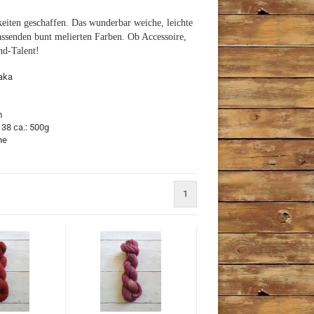
iten geschaffen. Das wunderbar weiche, leichte
assenden bunt melierten Farben. Ob Accessoire,
nd-Talent!
aka
m
 38 ca.: 500g
he
1