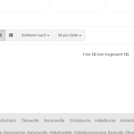
Sortieren nach
pro Seite
Sortieren nach
36 pro Seite
1
bis
12
(von insgesamt
12
)
chafsinn Ökowolle Naturwolle Strickkurse Häkelkurse Worksh
e, Naturgarne, Naturwolle, Häkelnadeln, Häkelausrüstung, Biowolle, Öko