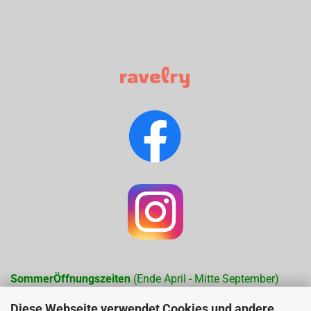
SommerÖffnungszeiten
(Ende April - Mitte September)
Mo. Nach Terminvereinbarung
Diese Webseite verwendet Cookies und andere