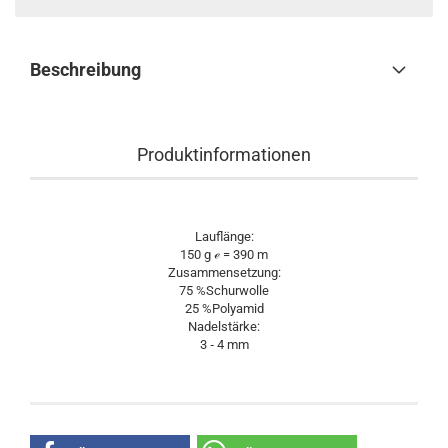
Beschreibung
Produktinformationen
Lauflänge:
150 g ℯ = 390 m
Zusammensetzung:
75 %Schurwolle
25 %Polyamid
Nadelstärke:
3 ‐ 4 mm