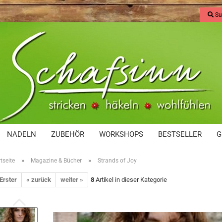
Su
NADELN
ZUBEHÖR
WORKSHOPS
BESTSELLER
G
»
»
tseite
Magazine & Bücher
Strands of Joy
 Erster
« zurück
weiter »
8
Artikel in dieser Kategorie