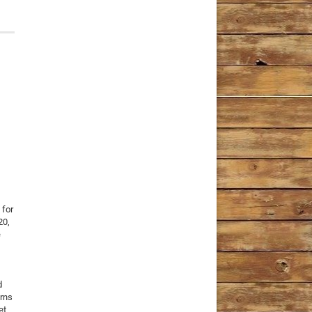
 for
20,
e
d
erns
et