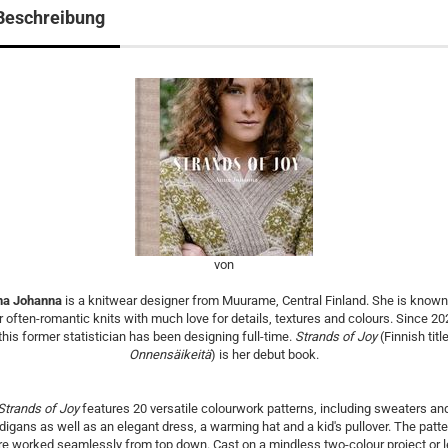
Beschreibung
von
na Johanna
is a knitwear designer from Muurame, Central Finland. She is known
r often-romantic knits with much love for details, textures and colours. Since 20
this former statistician has been designing full-time.
Strands of Joy
(Finnish titl
Onnensäikeitä
) is her debut book.
Strands of Joy
features 20 versatile colourwork patterns, including sweaters an
digans as well as an elegant dress, a warming hat and a kid's pullover. The patt
re worked seamlessly from top down. Cast on a mindless two-colour project or l