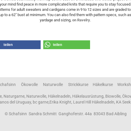
your mind find peace in more complicated knits that require you to stay focused
tterns for adult sweaters and cardigans come in 9 to 12 sizes and are graded to 
up to a 62" bust at minimum. You can also find them with pattern specs, such a
yardage and sizing,
on Ravelry
.
teilen
teilen
chafsinn Ökowolle Naturwolle Strickkurse Häkelkurse Worksh
e, Naturgarne, Naturwolle, Häkelnadeln, Häkelausrüstung, Biowolle, Öko
 Manos del Uruguay, bc garne,Erika Knight, Laurel Hill Häkelnadeln, KA Seek
© Schafsinn Sandra Schmitt Ganghoferstr. 44a 83043 Bad Aibling