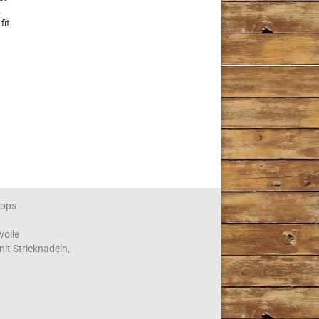
.
fit
s
ops
wolle
nit Stricknadeln,