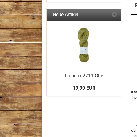
Neue Artikel
Liebelei 2711 Oliv
19,90 EUR
An
he
car
a