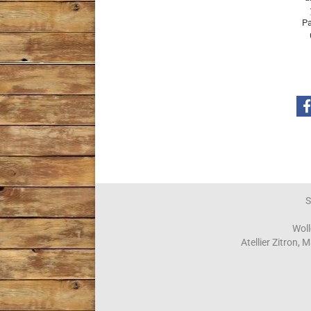
Pa
S
Woll
Atellier Zitron,