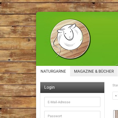
NATURGARNE
MAGAZINE & BÜCHER
Star
Login
«
E-
Mail-
Adresse
Passwort