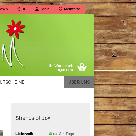
chen
DE
Login
Merkzettel
Ihr Warenkorb
0,00 EUR
UTSCHEINE
ÜBER UNS
Strands of Joy
Lieferzeit:
ca. 3-4 Tage