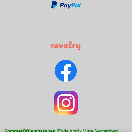
SommerÖffnungszeiten
(Ende April - Mitte September)