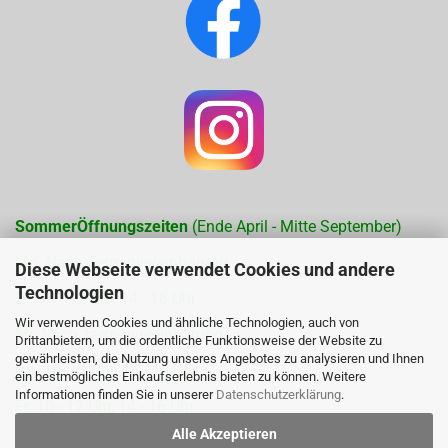
SommerÖffnungszeiten
(Ende April - Mitte September)
Mo. Nach Terminvereinbarung
Diese Webseite verwendet Cookies und andere
Technologien
Di. 10 - 12 Uhr, 14 - 16 Uhr
Wir verwenden Cookies und ähnliche Technologien, auch von
Mi. Nach Terminvereinbarung
Drittanbietern, um die ordentliche Funktionsweise der Website zu
gewährleisten, die Nutzung unseres Angebotes zu analysieren und Ihnen
Do. 10- 12 Uhr, 14 - 16 Uhr
ein bestmögliches Einkaufserlebnis bieten zu können. Weitere
Informationen finden Sie in unserer
Datenschutzerklärung
.
Fr. 10 - 12 Uhr, 14 - 16 Uhr
Alle Akzeptieren