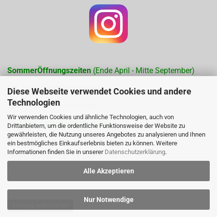
SommerÖffnungszeiten
(Ende April - Mitte September)
Mo. Nach Terminvereinbarung
Diese Webseite verwendet Cookies und andere
Technologien
Di. 10 - 12 Uhr, 14 - 16 Uhr
Wir verwenden Cookies und ähnliche Technologien, auch von
Mi. Nach Terminvereinbarung
Drittanbietern, um die ordentliche Funktionsweise der Website zu
gewährleisten, die Nutzung unseres Angebotes zu analysieren und Ihnen
Do. 10- 12 Uhr, 14 - 16 Uhr
ein bestmögliches Einkaufserlebnis bieten zu können. Weitere
Informationen finden Sie in unserer
Datenschutzerklärung
.
Fr. 10 - 12 Uhr, 14 - 16 Uhr
Alle Akzeptieren
Nur Notwendige
Vertrag widerrufen