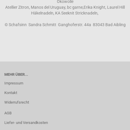
Ökowolle
Atellier Zitron, Manos del Uruguay, bc garne,Erika Knight, Laurel Hill
Häkelnadeln, KA Seeknit Stricknadeln,
© Schafsinn Sandra Schmitt Ganghoferstr. 44a 83043 Bad Aibling
MEHR ÜBER...
Impressum
Kontakt
Widerrufsrecht
AGB
Liefer- und Versandkosten