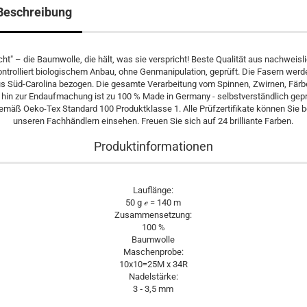
Beschreibung
cht" – die Baumwolle, die hält, was sie verspricht! Beste Qualität aus nachweisl
ontrolliert biologischem Anbau, ohne Genmanipulation, geprüft. Die Fasern werd
s Süd-Carolina bezogen. Die gesamte Verarbeitung vom Spinnen, Zwirnen, Fär
 hin zur Endaufmachung ist zu 100 % Made in Germany - selbstverständlich gep
emäß Oeko-Tex Standard 100 Produktklasse 1. Alle Prüfzertifikate können Sie b
unseren Fachhändlern einsehen. Freuen Sie sich auf 24 brilliante Farben.
Produktinformationen
Lauflänge:
50 g ℯ = 140 m
Zusammensetzung:
100 %
Baumwolle
Maschenprobe:
10x10=25M x 34R
Nadelstärke:
3 ‐ 3,5 mm