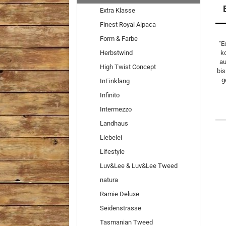
Extra Klasse
Finest Royal Alpaca
Form & Farbe
"E
Herbstwind
k
au
High Twist Concept
bis
g
InEinklang
Infinito
Intermezzo
Landhaus
Liebelei
Lifestyle
Luv&Lee & Luv&Lee Tweed
natura
Ramie Deluxe
Seidenstrasse
Tasmanian Tweed