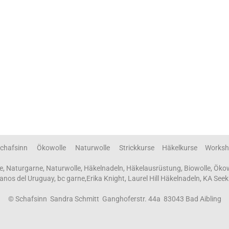
chafsinn Ökowolle Naturwolle Strickkurse Häkelkurse Worksh
e, Naturgarne, Naturwolle, Häkelnadeln, Häkelausrüstung, Biowolle, Öko
 Manos del Uruguay, bc garne,Erika Knight, Laurel Hill Häkelnadeln, KA Seek
© Schafsinn Sandra Schmitt Ganghoferstr. 44a 83043 Bad Aibling