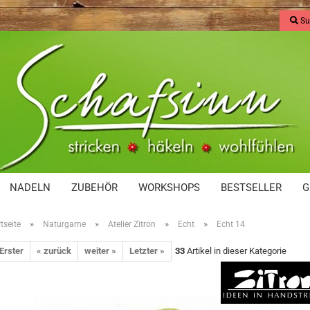
Su
NADELN
ZUBEHÖR
WORKSHOPS
BESTSELLER
G
»
»
»
»
tseite
Naturgarne
Atelier Zitron
Echt
Echt 14
 Erster
« zurück
weiter »
Letzter »
33
Artikel in dieser Kategorie