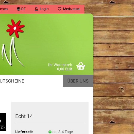
chen
DE
Login
Merkzettel
Ihr Warenkorb
0,00 EUR
UTSCHEINE
ÜBER UNS
Echt 14
Lieferzeit:
ca. 3-4 Tage