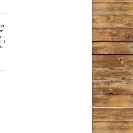
ich
en
ben
rüft
ei