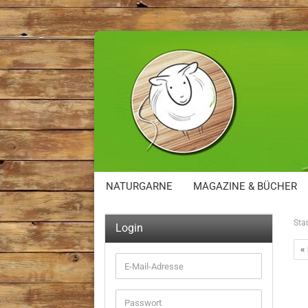
NATURGARNE
MAGAZINE & BÜCHER
Star
Login
«
E-
Mail-
Adresse
Passwort