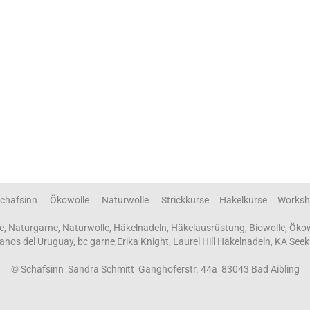
chafsinn Ökowolle Naturwolle Strickkurse Häkelkurse Worksh
e, Naturgarne, Naturwolle, Häkelnadeln, Häkelausrüstung, Biowolle, Öko
 Manos del Uruguay, bc garne,Erika Knight, Laurel Hill Häkelnadeln, KA Seek
© Schafsinn Sandra Schmitt Ganghoferstr. 44a 83043 Bad Aibling