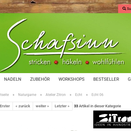
Su
NADELN
ZUBEHÖR
WORKSHOPS
BESTSELLER
G
»
»
»
»
tseite
Naturgarne
Atelier Zitron
Echt
Echt 06
 Erster
« zurück
weiter »
Letzter »
33
Artikel in dieser Kategorie