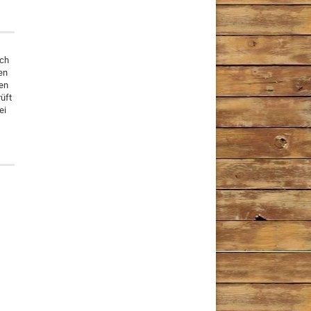
ich
en
ben
rüft
ei