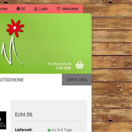
chen
DE
Login
Merkzettel
Ihr Warenkorb
0,00 EUR
UTSCHEINE
ÜBER UNS
Echt 06
Lieferzeit:
ca. 3-4 Tage