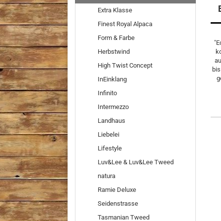
Extra Klasse
Finest Royal Alpaca
Form & Farbe
"E
Herbstwind
k
au
High Twist Concept
bis
g
InEinklang
Infinito
Intermezzo
Landhaus
Liebelei
Lifestyle
Luv&Lee & Luv&Lee Tweed
natura
Ramie Deluxe
Seidenstrasse
Tasmanian Tweed