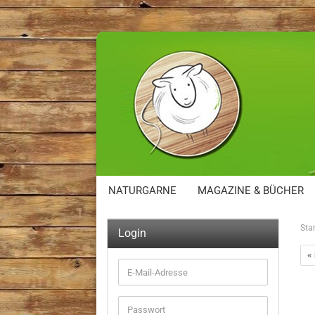
NATURGARNE
MAGAZINE & BÜCHER
Star
Login
«
E-
Mail-
Adresse
Passwort