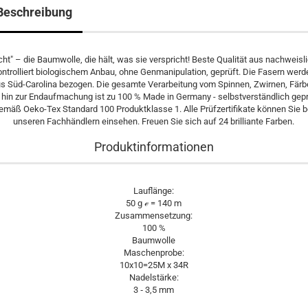
Beschreibung
cht" – die Baumwolle, die hält, was sie verspricht! Beste Qualität aus nachweisl
ontrolliert biologischem Anbau, ohne Genmanipulation, geprüft. Die Fasern werd
s Süd-Carolina bezogen. Die gesamte Verarbeitung vom Spinnen, Zwirnen, Fär
 hin zur Endaufmachung ist zu 100 % Made in Germany - selbstverständlich gep
emäß Oeko-Tex Standard 100 Produktklasse 1. Alle Prüfzertifikate können Sie b
unseren Fachhändlern einsehen. Freuen Sie sich auf 24 brilliante Farben.
Produktinformationen
Lauflänge:
50 g ℯ = 140 m
Zusammensetzung:
100 %
Baumwolle
Maschenprobe:
10x10=25M x 34R
Nadelstärke:
3 ‐ 3,5 mm